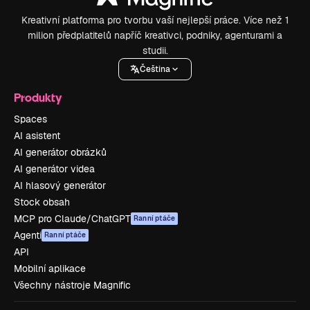
Kreativní platforma pro tvorbu vaší nejlepší práce. Více než 1
milion předplatitelů napříč kreativci, podniky, agenturami a
studii.
Čeština
Produkty
Spaces
AI asistent
AI generátor obrázků
AI generátor videa
AI hlasový generátor
Stock obsah
MCP pro Claude/ChatGPT
Ranní ptáče
Agenti
Ranní ptáče
API
Mobilní aplikace
Všechny nástroje Magnific