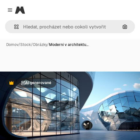
Magnific
Close menu
Hledat
Domov
/
Stock
/
Obrázky
/
Moderní v architektu…
AI generované
Premium