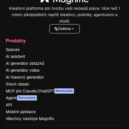
Kreativní platforma pro tvorbu vaší nejlepší práce. Více než 1
milion předplatitelů napříč kreativci, podniky, agenturami a
studii.
Čeština
Produkty
Spaces
AI asistent
AI generátor obrázků
AI generátor videa
AI hlasový generátor
Stock obsah
MCP pro Claude/ChatGPT
Ranní ptáče
Agenti
Ranní ptáče
API
Mobilní aplikace
Všechny nástroje Magnific