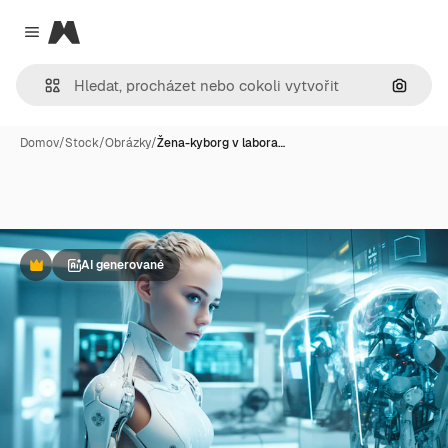
Magnific
Close menu
Hledat
Domov
/
Stock
/
Obrázky
/
Žena-kyborg v labora…
AI generované
Premium