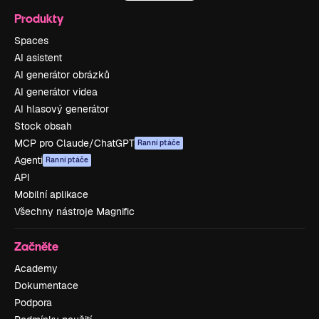
Produkty
Spaces
AI asistent
AI generátor obrázků
AI generátor videa
AI hlasový generátor
Stock obsah
MCP pro Claude/ChatGPT
Ranní ptáče
Agenti
Ranní ptáče
API
Mobilní aplikace
Všechny nástroje Magnific
Začněte
Academy
Dokumentace
Podpora