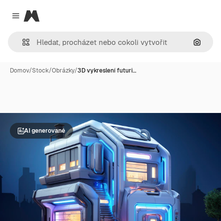
Magnific
Close menu
Hledat
Domov
/
Stock
/
Obrázky
/
3D vykreslení futuri…
AI generované