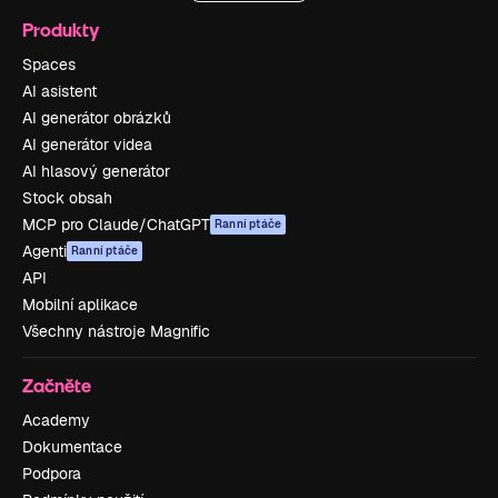
Produkty
Spaces
AI asistent
AI generátor obrázků
AI generátor videa
AI hlasový generátor
Stock obsah
MCP pro Claude/ChatGPT
Ranní ptáče
Agenti
Ranní ptáče
API
Mobilní aplikace
Všechny nástroje Magnific
Začněte
Academy
Dokumentace
Podpora