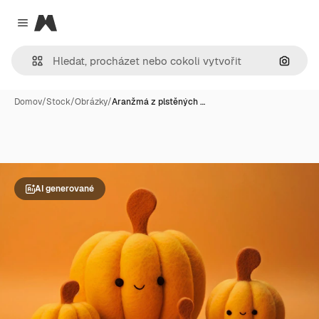
Magnific
Close menu
Hledat
Domov
/
Stock
/
Obrázky
/
Aranžmá z plstěných …
AI generované