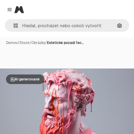
Magnific
Close menu
Hledat
Domov
/
Stock
/
Obrázky
/
Estetické pozadí řec…
AI generované