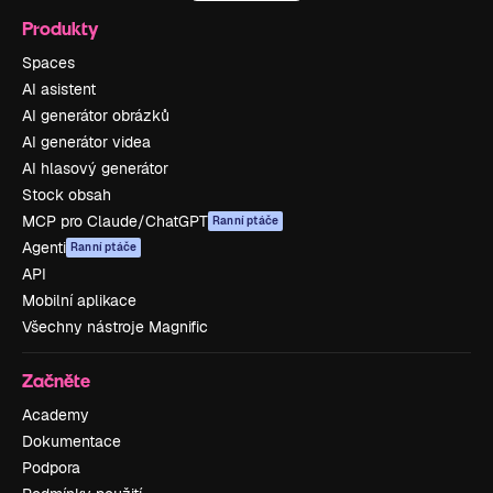
Produkty
Spaces
AI asistent
AI generátor obrázků
AI generátor videa
AI hlasový generátor
Stock obsah
MCP pro Claude/ChatGPT
Ranní ptáče
Agenti
Ranní ptáče
API
Mobilní aplikace
Všechny nástroje Magnific
Začněte
Academy
Dokumentace
Podpora