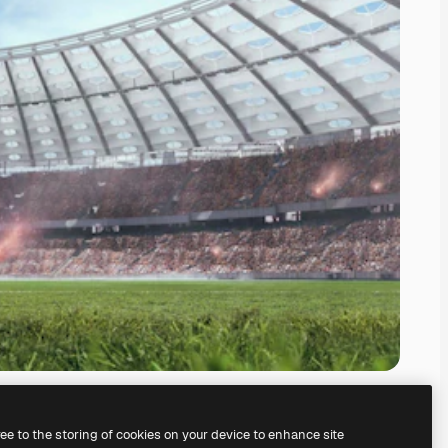
ree to the storing of cookies on your device to enhance site
mocí našeho
AI Image Generator.