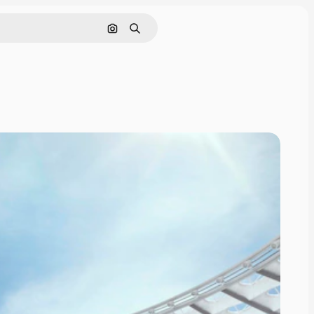
Hledat podle obrázku
Hledat