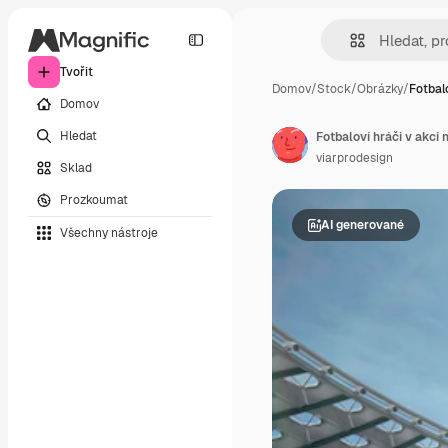
Tvořit
Domov
/
Stock
/
Obrázky
/
Fotbal
Domov
Hledat
Fotbaloví hráči v akci
viarprodesign
Sklad
Prozkoumat
AI generované
Všechny nástroje