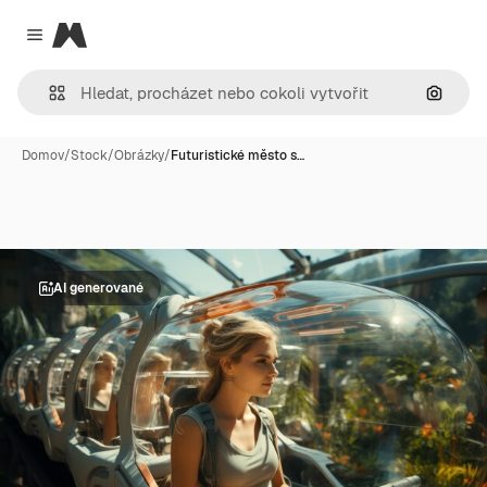
Magnific
Close menu
Hledat
Domov
/
Stock
/
Obrázky
/
Futuristické město s…
AI generované