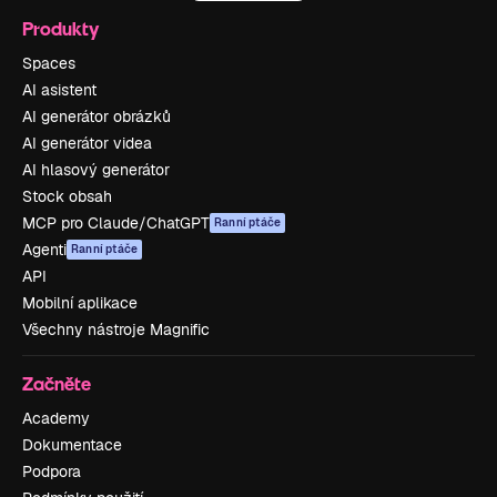
Produkty
Spaces
AI asistent
AI generátor obrázků
AI generátor videa
AI hlasový generátor
Stock obsah
MCP pro Claude/ChatGPT
Ranní ptáče
Agenti
Ranní ptáče
API
Mobilní aplikace
Všechny nástroje Magnific
Začněte
Academy
Dokumentace
Podpora