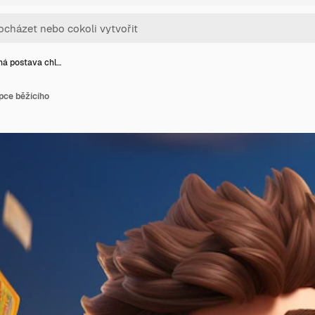
ná postava chl…
pce běžícího