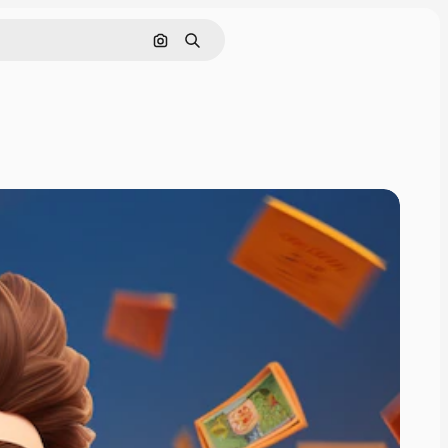
Hledat podle obrázku
Hledat