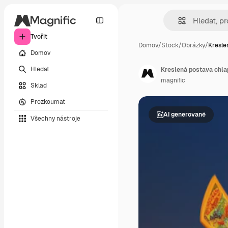
Tvořit
Domov
/
Stock
/
Obrázky
/
Kresle
Domov
Hledat
Kreslená postava chla
magnific
Sklad
Prozkoumat
AI generované
Všechny nástroje