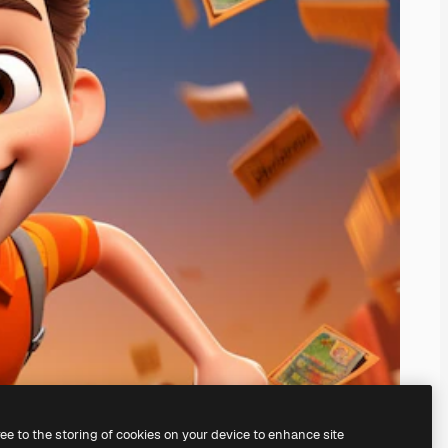
ree to the storing of cookies on your device to enhance site
mocí našeho
AI Image Generator.