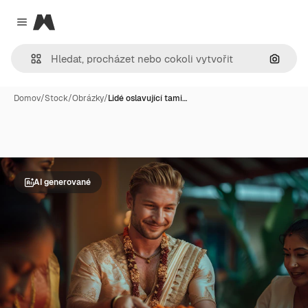
Magnific
Close menu
Hledat
Domov
/
Stock
/
Obrázky
/
Lidé oslavující tami…
AI generované