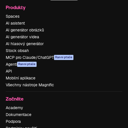
Produkty
Spaces
AI asistent
AI generátor obrázků
AI generátor videa
AI hlasový generátor
Stock obsah
MCP pro Claude/ChatGPT
Ranní ptáče
Agenti
Ranní ptáče
API
Mobilní aplikace
Všechny nástroje Magnific
Začněte
Academy
Dokumentace
Podpora