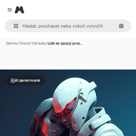
Magnific
Close menu
Hledat
Domov
/
Stock
/
Obrázky
/
Lidé se spojují pros…
AI generované