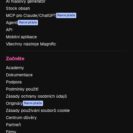
AI hlasový generátor
Stock obsah
MCP pro Claude/ChatGPT
Ranní ptáče
Agenti
Ranní ptáče
API
Mobilní aplikace
Všechny nástroje Magnific
Začněte
Academy
Dokumentace
Podpora
Podmínky použití
Zásady ochrany osobních údajů
Originály
Ranní ptáče
Zásady používání souborů cookie
Centrum důvěry
Partneři
Firmy