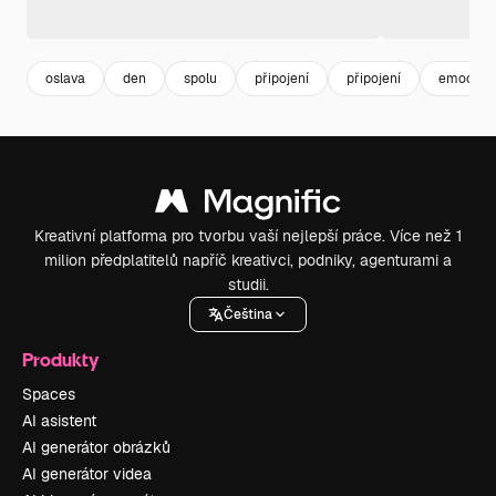
oslava
den
spolu
připojení
připojení
emoce
Kreativní platforma pro tvorbu vaší nejlepší práce. Více než 1
milion předplatitelů napříč kreativci, podniky, agenturami a
studii.
Čeština
Produkty
Spaces
AI asistent
AI generátor obrázků
AI generátor videa