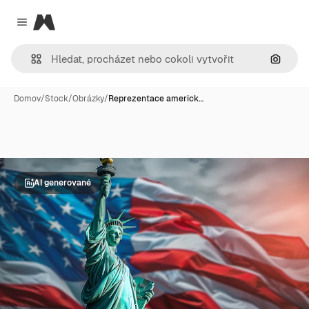
Magnific
Close menu
Hledat
Domov
/
Stock
/
Obrázky
/
Reprezentace americk…
AI generované