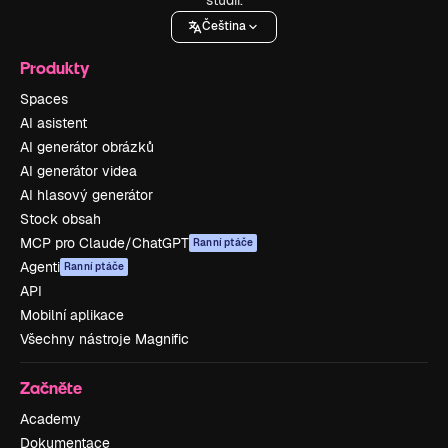
Čeština
Produkty
Spaces
AI asistent
AI generátor obrázků
AI generátor videa
AI hlasový generátor
Stock obsah
MCP pro Claude/ChatGPT
Ranní ptáče
Agenti
Ranní ptáče
API
Mobilní aplikace
Všechny nástroje Magnific
Začněte
Academy
Dokumentace