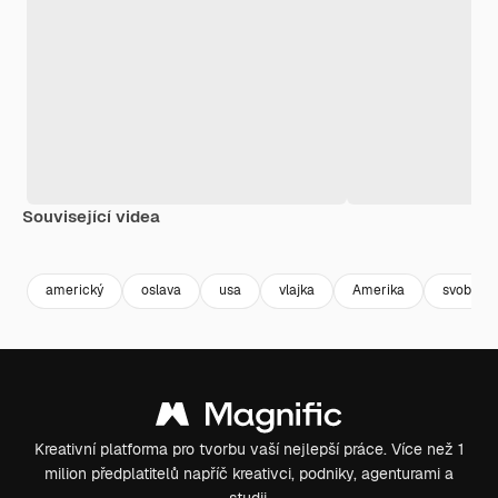
Související videa
Premium
Premium
Premium
Premium
americký
oslava
usa
vlajka
Amerika
svoboda
Kreativní platforma pro tvorbu vaší nejlepší práce. Více než 1
milion předplatitelů napříč kreativci, podniky, agenturami a
studii.