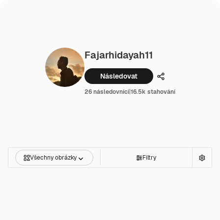
Fajarhidayah11
Následovat
Podíl
26 následovníci
|
16.5k stahování
Všechny obrázky
Filtry