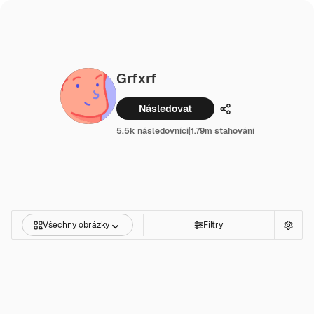
Grfxrf
Následovat
Podíl
5.5k následovníci
|
1.79m stahování
Všechny obrázky
Filtry