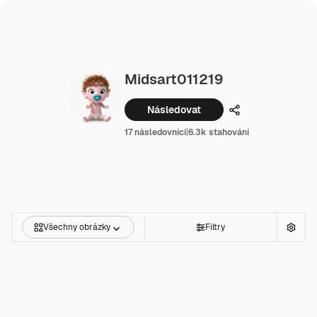
Midsart011219
Následovat
Podíl
17 následovníci
|
6.3k stahování
Všechny obrázky
Filtry