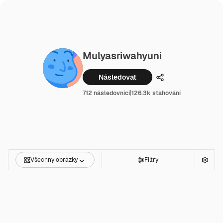
Mulyasriwahyuni
Následovat
Podíl
712 následovníci
|
126.3k stahování
Všechny obrázky
Filtry