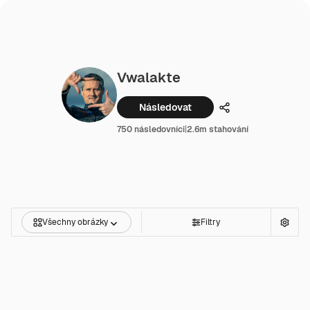
Vwalakte
Následovat
Podíl
750 následovníci
|
2.6m stahování
Všechny obrázky
Filtry