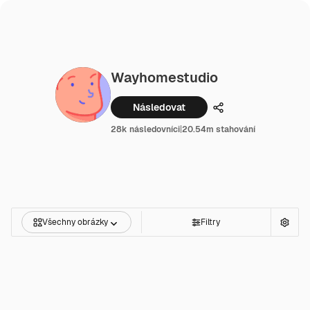
Wayhomestudio
Následovat
Podíl
28k následovníci
|
20.54m stahování
Všechny obrázky
Filtry