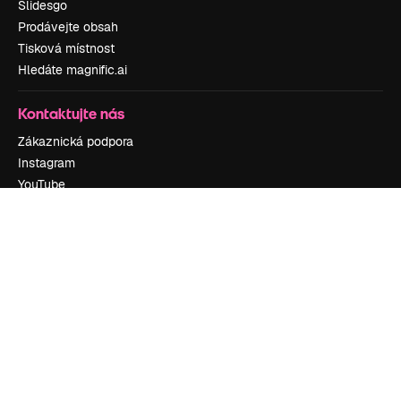
Slidesgo
Prodávejte obsah
Tisková místnost
Hledáte magnific.ai
Kontaktujte nás
Zákaznická podpora
Instagram
YouTube
LinkedIn
TikTok
Discord
X
Reddit
Copyright © 2010-
2026
Freepik Company S.L.U.
Všechna práva
vyhrazena
.