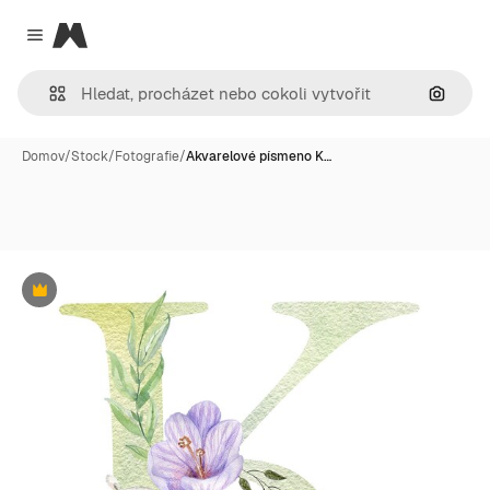
Magnific
Close menu
Hledat
Domov
/
Stock
/
Fotografie
/
Akvarelové písmeno K…
Premium