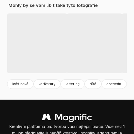
Mohly by se vám líbit také tyto fotografie
květinová
karikatury
lettering
dítě
abeceda
h
Kreativní platforma pro tvorbu vaší nejlepší práce. Více než 1
milion předplatitelů napříč kreativci, podniky, agenturami a