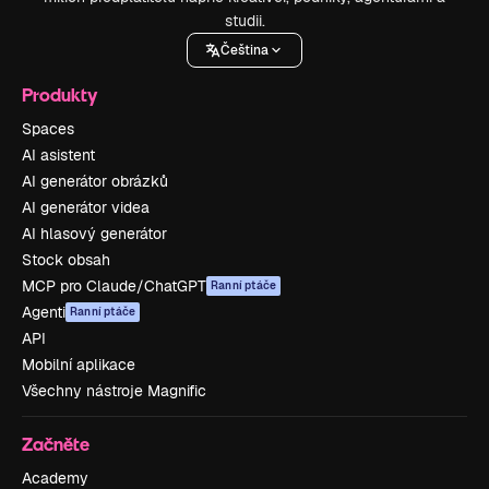
studii.
Čeština
Produkty
Spaces
AI asistent
AI generátor obrázků
AI generátor videa
AI hlasový generátor
Stock obsah
MCP pro Claude/ChatGPT
Ranní ptáče
Agenti
Ranní ptáče
API
Mobilní aplikace
Všechny nástroje Magnific
Začněte
Academy