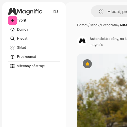
Tvořit
Domov
/
Stock
/
Fotografie
/
Aute
Domov
Hledat
Autentické scény, na k
magnific
Sklad
Prozkoumat
Všechny nástroje
Premium