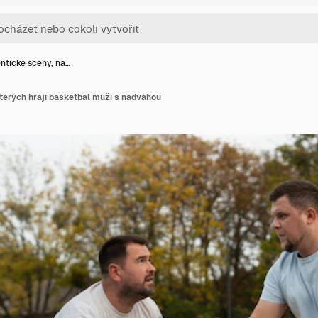
ntické scény, na…
terých hrají basketbal muži s nadváhou