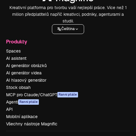
Kreativní platforma pro tvorbu vaší nejlepší práce. Více než 1
milion předplatitelů napříč kreativci, podniky, agenturami a
studii.
Čeština
Produkty
Spaces
AI asistent
AI generátor obrázků
AI generátor videa
AI hlasový generátor
Stock obsah
MCP pro Claude/ChatGPT
Ranní ptáče
Agenti
Ranní ptáče
API
Mobilní aplikace
Všechny nástroje Magnific