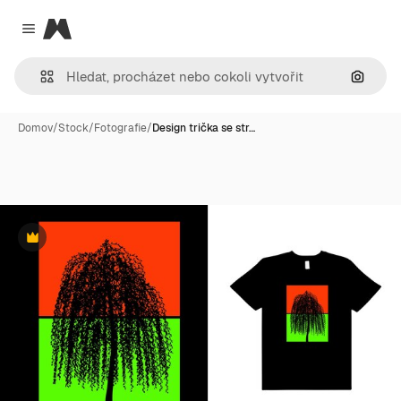
Magnific
Close menu
Hledat
Domov
/
Stock
/
Fotografie
/
Design trička se str…
Premium