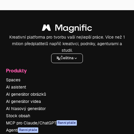
Kreativní platforma pro tvorbu vaší nejlepší práce. Více než 1
milion předplatitelů napříč kreativci, podniky, agenturami a
studii.
Čeština
Produkty
Spaces
AI asistent
AI generátor obrázků
AI generátor videa
AI hlasový generátor
Stock obsah
MCP pro Claude/ChatGPT
Ranní ptáče
Agenti
Ranní ptáče