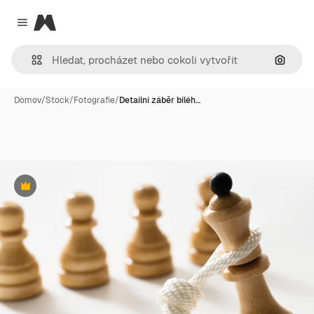
Magnific
Close menu
Hledat
Domov
/
Stock
/
Fotografie
/
Detailní záběr bíléh…
Premium