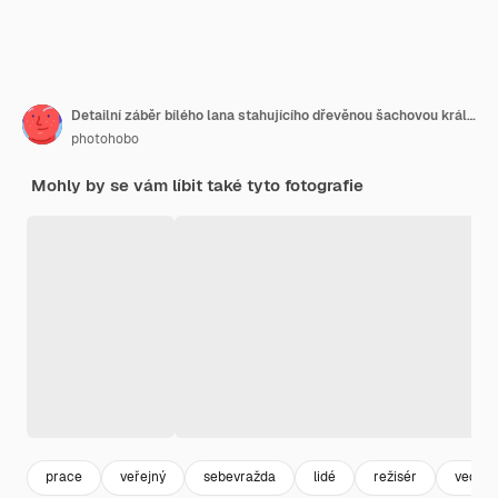
Detailní záběr bílého lana stahujícího dřevěnou šachovou královnu s několika šachisty v okolí. Koncept čelení veřejnému nesouhlasu a břemene odpovědnosti
photohobo
Mohly by se vám líbit také tyto fotografie
prace
veřejný
sebevražda
lidé
režisér
vedouc