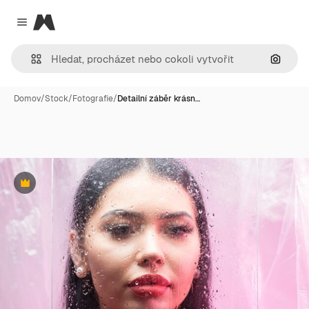
Magnific
Close menu
Hledat
Domov
/
Stock
/
Fotografie
/
Detailní záběr krásn…
Premium