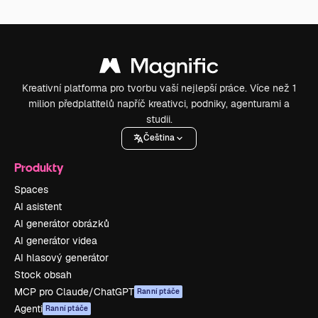
Kreativní platforma pro tvorbu vaší nejlepší práce. Více než 1
milion předplatitelů napříč kreativci, podniky, agenturami a
studii.
Čeština
Produkty
Spaces
AI asistent
AI generátor obrázků
AI generátor videa
AI hlasový generátor
Stock obsah
MCP pro Claude/ChatGPT
Ranní ptáče
Agenti
Ranní ptáče