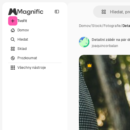
Tvořit
Domov
/
Stock
/
Fotografie
/
Deta
Domov
Hledat
Detailní záběr na pár d
joaquincorbalan
Sklad
Prozkoumat
Všechny nástroje
Premium