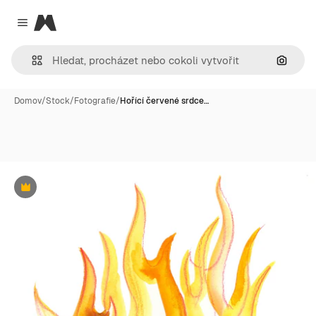
Magnific
Close menu
Hledat
Domov
/
Stock
/
Fotografie
/
Hořící červené srdce…
Premium