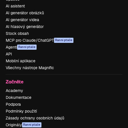
AI asistent
AI generátor obrázků
AI generátor videa
AI hlasový generátor
Stock obsah
MCP pro Claude/ChatGPT
Ranní ptáče
Agenti
Ranní ptáče
API
Mobilní aplikace
Všechny nástroje Magnific
Začněte
Academy
Dokumentace
Podpora
Podmínky použití
Zásady ochrany osobních údajů
Originály
Ranní ptáče