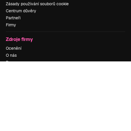
Zásady používání souborů cookie
Centrum důvěry
Partneři
Firmy
Zdroje firmy
Ocenění
O nás
Recenze
Kariéra
Trendy vyhledávání
Blog
Události
Slidesgo
Prodávejte obsah
Tisková místnost
Hledáte magnific.ai