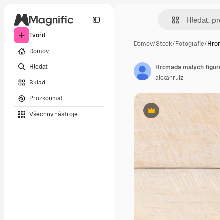
Tvořit
Domov
/
Stock
/
Fotografie
/
Hrom
Domov
Hledat
Hromada malých figure
alexanruiz
Sklad
Prozkoumat
Všechny nástroje
Premium