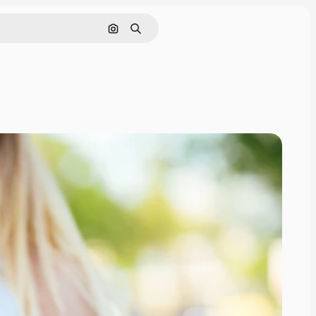
Hledat podle obrázku
Hledat