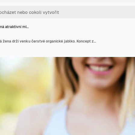
ná atraktivní ml…
Krásná atraktivní mladá žena drží venku čerstvé organické jablko. Koncept zdravého životního stylu. Selektivní zaostření na jablko.