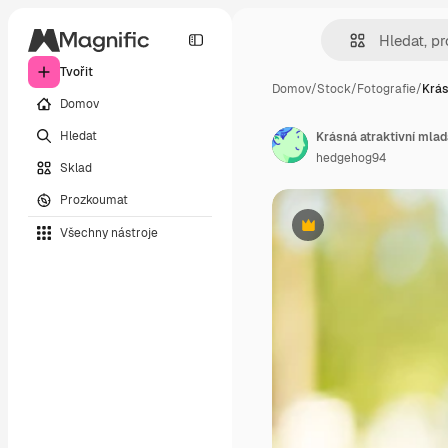
Tvořit
Domov
/
Stock
/
Fotografie
/
Krás
Domov
Hledat
hedgehog94
Sklad
Prozkoumat
Všechny nástroje
Premium