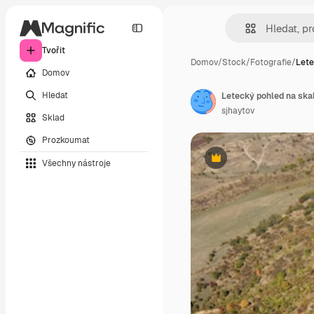
Tvořit
Domov
/
Stock
/
Fotografie
/
Lete
Domov
Hledat
Letecký pohled na skal
sjhaytov
Sklad
Prozkoumat
Všechny nástroje
Premium