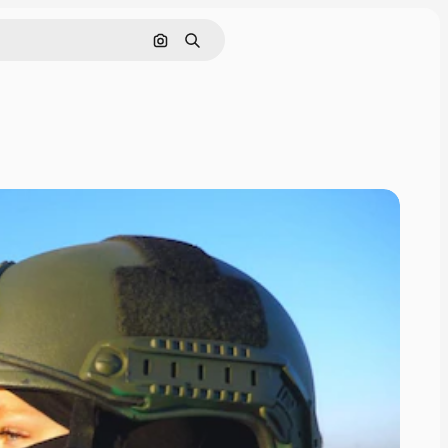
Hledat podle obrázku
Hledat