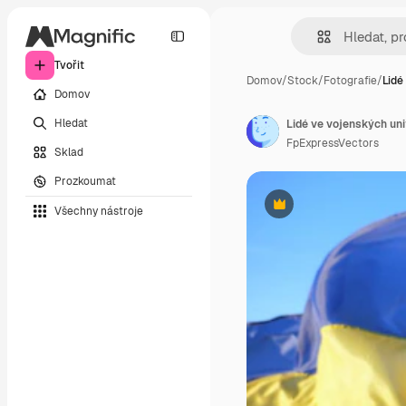
Tvořit
Domov
/
Stock
/
Fotografie
/
Lidé
Domov
Hledat
FpExpressVectors
Sklad
Prozkoumat
Všechny nástroje
Premium