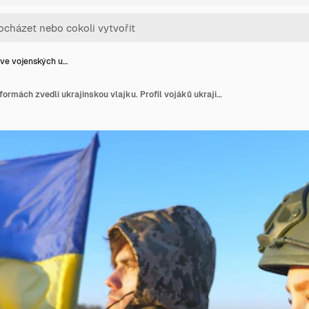
 ve vojenských u…
Lidé ve vojenských uniformách zvedli ukrajinskou vlajku. Profil vojáků ukrajinské armády držících vlající vlajku Ukrajiny. Vítězství nad ruskou agresí. Koncept odporu proti invazi. Zpomalený záběr.