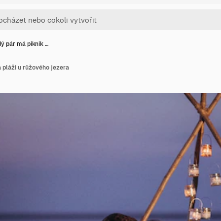
ý pár má piknik …
 pláži u růžového jezera