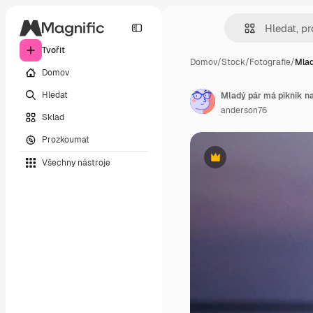
Tvořit
Domov
/
Stock
/
Fotografie
/
Mlad
Domov
Hledat
Mladý pár má piknik na
anderson76
Sklad
Prozkoumat
Všechny nástroje
Premium