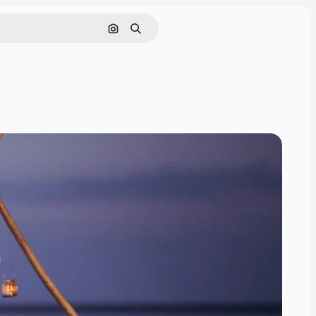
Hledat podle obrázku
Hledat