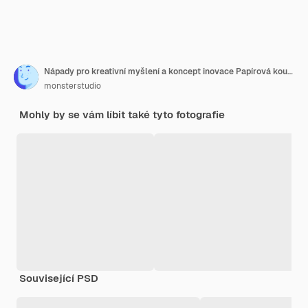
Nápady pro kreativní myšlení a koncept inovace Papírová koule žluté barvy se symbolem žárovky na bílém pozadí
monsterstudio
Mohly by se vám líbit také tyto fotografie
Související PSD