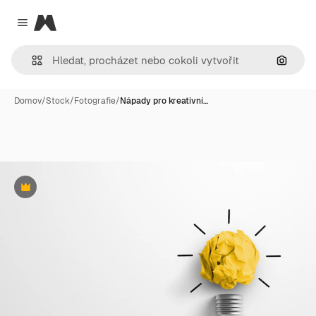
Magnific
Close menu
Hledat
Domov
/
Stock
/
Fotografie
/
Nápady pro kreativní…
Premium