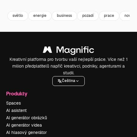
Premium
Premium
Premium
Premium
Generováno
světlo
energie
business
pozadí
prace
nová
Kreativní platforma pro tvorbu vaší nejlepší práce. Více než 1
milion předplatitelů napříč kreativci, podniky, agenturami a
studii.
Čeština
Produkty
Spaces
AI asistent
AI generátor obrázků
AI generátor videa
AI hlasový generátor