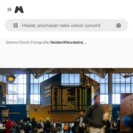
Magnific
Close menu
Hledat
Domov
/
Stock
/
Fotografie
/
Neidentifikovatelná …
Premium