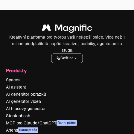
Kreativní platforma pro tvorbu vaší nejlepší práce. Více než 1
milion předplatitelů napříč kreativci, podniky, agenturami a
studii.
Čeština
Produkty
Spaces
AI asistent
AI generátor obrázků
AI generátor videa
AI hlasový generátor
Stock obsah
MCP pro Claude/ChatGPT
Ranní ptáče
Agenti
Ranní ptáče