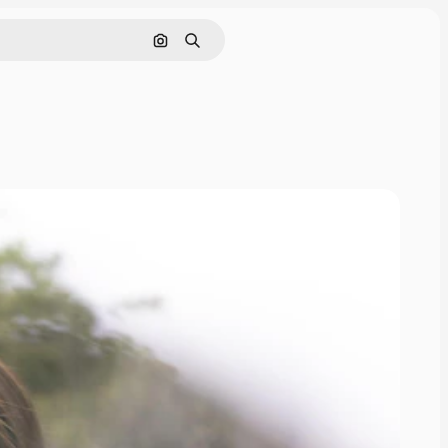
Hledat podle obrázku
Hledat