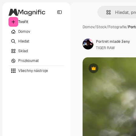
Tvořit
Domov
/
Stock
/
Fotografie
/
Port
Domov
Hledat
Portrét mladé ženy
TIGER RAW
Sklad
Prozkoumat
Všechny nástroje
Premium