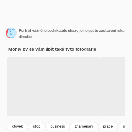
Portrét vážného podnikatele ukazujícího gesto zastavení rukou na šedém pozadí
dimaberlin
Mohly by se vám líbit také tyto fotografie
člověk
stop
business
znamenání
prace
prac