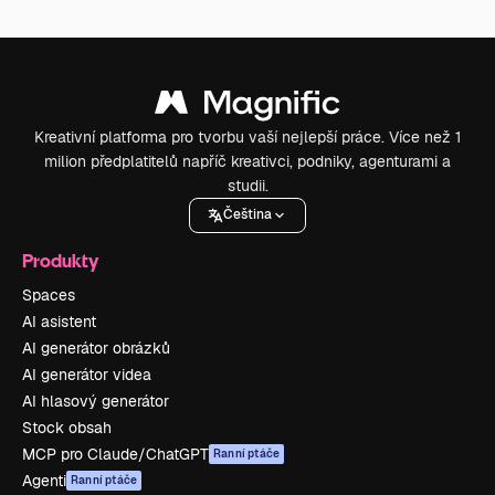
Kreativní platforma pro tvorbu vaší nejlepší práce. Více než 1
milion předplatitelů napříč kreativci, podniky, agenturami a
studii.
Čeština
Produkty
Spaces
AI asistent
AI generátor obrázků
AI generátor videa
AI hlasový generátor
Stock obsah
MCP pro Claude/ChatGPT
Ranní ptáče
Agenti
Ranní ptáče