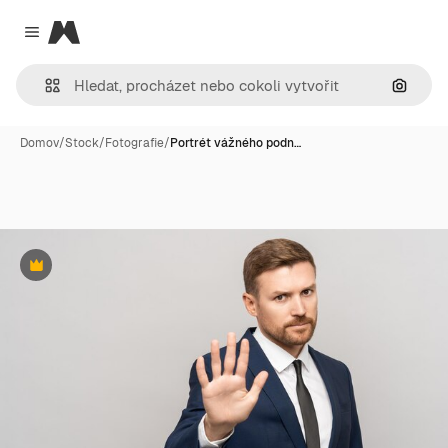
Magnific
Close menu
Hledat
Domov
/
Stock
/
Fotografie
/
Portrét vážného podn…
Premium