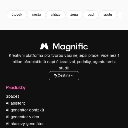
Premium
Premium
Premium
Premium
člověk
cesta
chůze
žena
pad
spolu
kau
Kreativní platforma pro tvorbu vaší nejlepší práce. Více než 1
milion předplatitelů napříč kreativci, podniky, agenturami a
studii.
Čeština
Produkty
Spaces
AI asistent
AI generátor obrázků
AI generátor videa
AI hlasový generátor