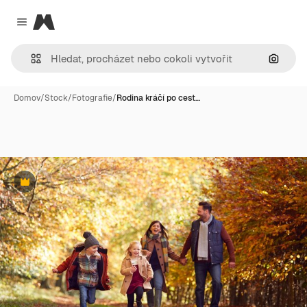
Magnific
Close menu
Hledat
Domov
/
Stock
/
Fotografie
/
Rodina kráčí po cest…
Premium