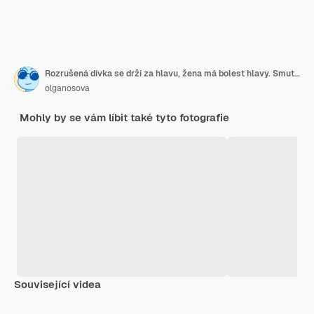
Rozrušená dívka se drží za hlavu, žena má bolest hlavy. Smutná žena sedí na gauči.
olganosova
Mohly by se vám líbit také tyto fotografie
Související videa
Premium
Premium
Premium
Premium