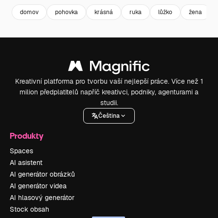
domov
pohovka
krásná
ruka
lůžko
žena
Kreativní platforma pro tvorbu vaší nejlepší práce. Více než 1
milion předplatitelů napříč kreativci, podniky, agenturami a
studii.
Čeština
Produkty
Spaces
AI asistent
AI generátor obrázků
AI generátor videa
AI hlasový generátor
Stock obsah