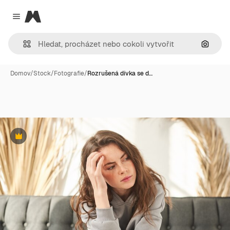
Magnific
Close menu
Hledat
Domov
/
Stock
/
Fotografie
/
Rozrušená dívka se d…
Premium