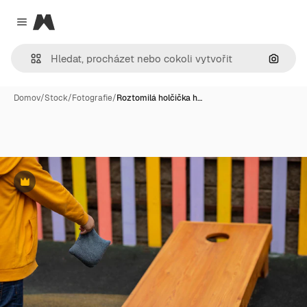
Magnific
Close menu
Hledat
Domov
/
Stock
/
Fotografie
/
Roztomilá holčička h…
Premium