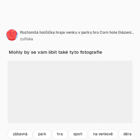
Roztomilá holčička hraje venku v parku hru Corn hole (házení pytlíků do otvoru)
zulfiska
Mohly by se vám líbit také tyto fotografie
zábavná
park
hra
sport
na venkově
děra