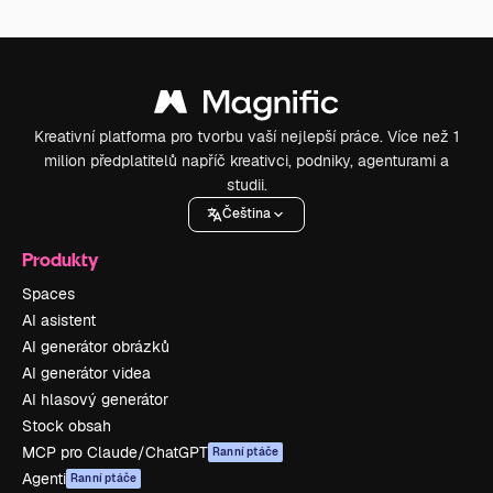
Kreativní platforma pro tvorbu vaší nejlepší práce. Více než 1
milion předplatitelů napříč kreativci, podniky, agenturami a
studii.
Čeština
Produkty
Spaces
AI asistent
AI generátor obrázků
AI generátor videa
AI hlasový generátor
Stock obsah
MCP pro Claude/ChatGPT
Ranní ptáče
Agenti
Ranní ptáče