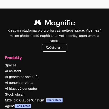
Kreativní platforma pro tvorbu vaší nejlepší práce. Více než 1
milion předplatitelů napříč kreativci, podniky, agenturami a
studii.
Čeština
Produkty
Spaces
AI asistent
AI generátor obrázků
AI generátor videa
AI hlasový generátor
Stock obsah
MCP pro Claude/ChatGPT
Ranní ptáče
Agenti
Ranní ptáče