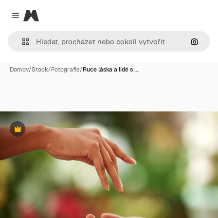
Magnific
Close menu
Hledat
Domov
/
Stock
/
Fotografie
/
Ruce láska a lidé s …
Premium