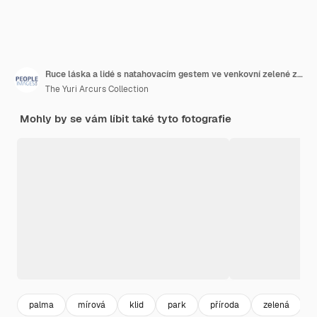
Ruce láska a lidé s natahovacím gestem ve venkovní zelené zahradě nebo parku v přírodě Spojení romantické a detailní záběr páru pro podporu romantiky nebo doteku venku
The Yuri Arcurs Collection
Mohly by se vám líbit také tyto fotografie
palma
mírová
klid
park
příroda
zelená
ž