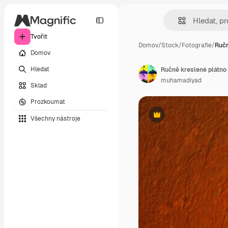
Tvořit
Domov
/
Stock
/
Fotografie
/
Ručn
Domov
Hledat
Ručně kreslené plátno
muhamadiyad
Sklad
Prozkoumat
Všechny nástroje
Premium