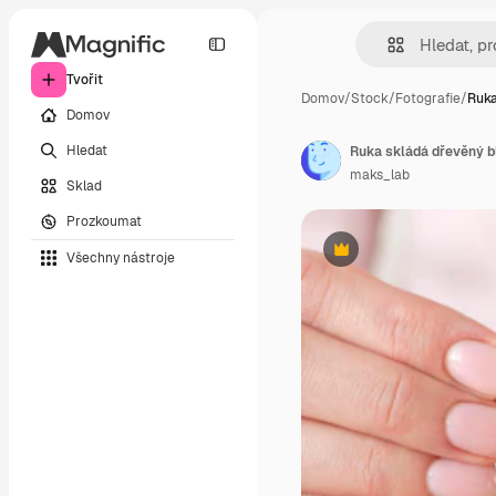
Tvořit
Domov
/
Stock
/
Fotografie
/
Ruka
Domov
Hledat
maks_lab
Sklad
Prozkoumat
Všechny nástroje
Premium