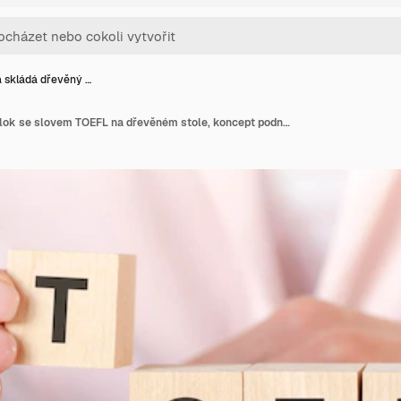
 skládá dřevěný …
Ruka skládá dřevěný blok se slovem TOEFL na dřevěném stole, koncept podnikání a podnikatelství, marketing