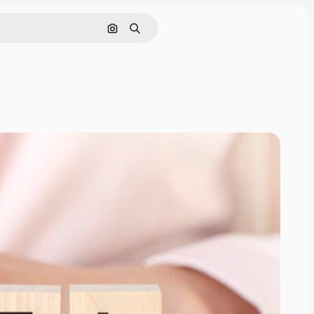
Hledat podle obrázku
Hledat