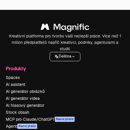
Kreativní platforma pro tvorbu vaší nejlepší práce. Více než 1
milion předplatitelů napříč kreativci, podniky, agenturami a
studii.
Čeština
Produkty
Spaces
AI asistent
AI generátor obrázků
AI generátor videa
AI hlasový generátor
Stock obsah
MCP pro Claude/ChatGPT
Ranní ptáče
Agenti
Ranní ptáče