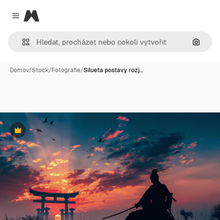
Magnific
Close menu
Hledat
Domov
/
Stock
/
Fotografie
/
Silueta postavy rozj…
Premium