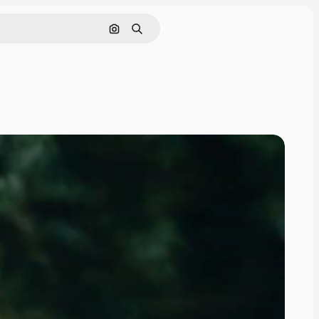
Hledat podle obrázku
Hledat