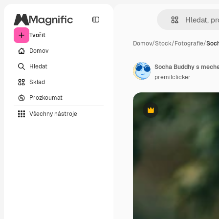
Tvořit
Domov
/
Stock
/
Fotografie
/
Soc
Domov
Hledat
Socha Buddhy s mechem
premilclicker
Sklad
Prozkoumat
Všechny nástroje
Premium