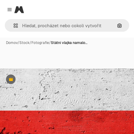
Magnific
Close menu
Hledat
Domov
/
Stock
/
Fotografie
/
Státní vlajka namalo…
Premium