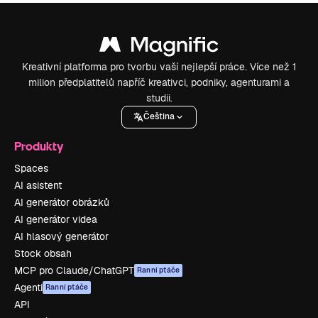
Kreativní platforma pro tvorbu vaší nejlepší práce. Více než 1
milion předplatitelů napříč kreativci, podniky, agenturami a
studii.
Čeština
Produkty
Spaces
AI asistent
AI generátor obrázků
AI generátor videa
AI hlasový generátor
Stock obsah
MCP pro Claude/ChatGPT
Ranní ptáče
Agenti
Ranní ptáče
API