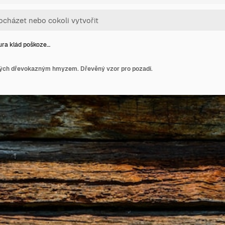
ura klád poškoze…
ných dřevokazným hmyzem. Dřevěný vzor pro pozadí.