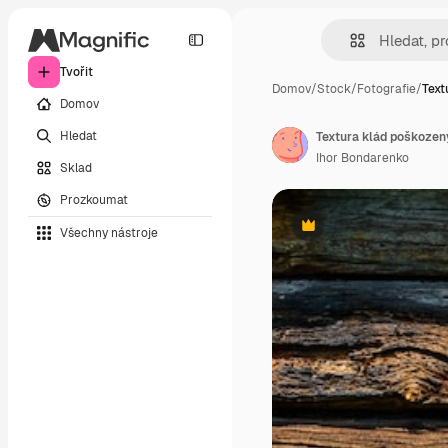
Tvořit
Domov
/
Stock
/
Fotografie
/
Text
Domov
Hledat
Textura klád poškoze
Ihor Bondarenko
Sklad
Prozkoumat
Všechny nástroje
Premium