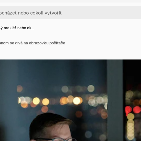
ý makléř nebo ek…
nom se dívá na obrazovku počítače