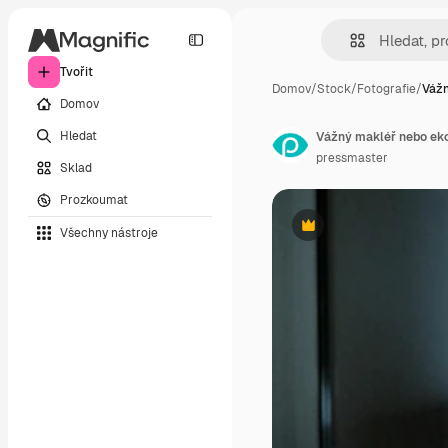
Tvořit
Domov
/
Stock
/
Fotografie
/
Vážn
Domov
Hledat
Vážný makléř nebo eko
pressmaster
Sklad
Prozkoumat
Všechny nástroje
Premium