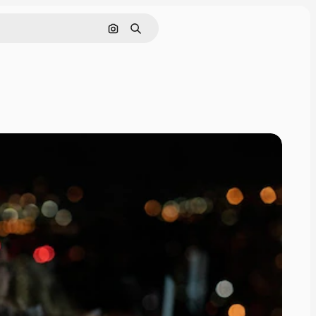
Hledat podle obrázku
Hledat