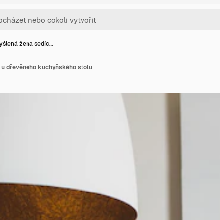
šlená žena sedíc…
 u dřevěného kuchyňského stolu