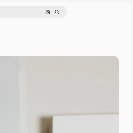
Hledat podle obrázku
Hledat