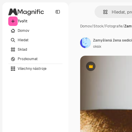
Tvořit
Domov
/
Stock
/
Fotografie
/
Zamy
Domov
Hledat
Zamyšlená žena sedící
oksix
Sklad
Prozkoumat
Všechny nástroje
Premium