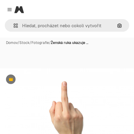
Magnific
Close menu
Hledat
Domov
/
Stock
/
Fotografie
/
Ženská ruka ukazuje …
Premium