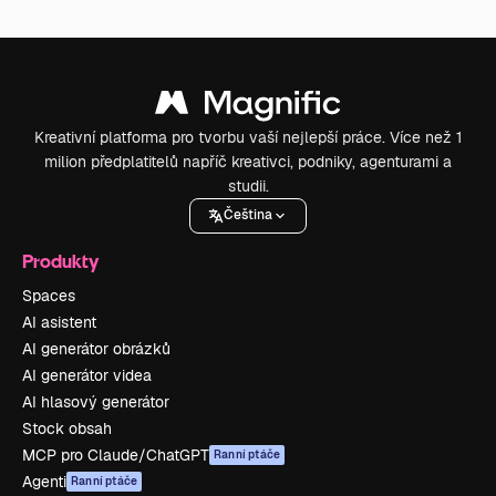
Kreativní platforma pro tvorbu vaší nejlepší práce. Více než 1
milion předplatitelů napříč kreativci, podniky, agenturami a
studii.
Čeština
Produkty
Spaces
AI asistent
AI generátor obrázků
AI generátor videa
AI hlasový generátor
Stock obsah
MCP pro Claude/ChatGPT
Ranní ptáče
Agenti
Ranní ptáče