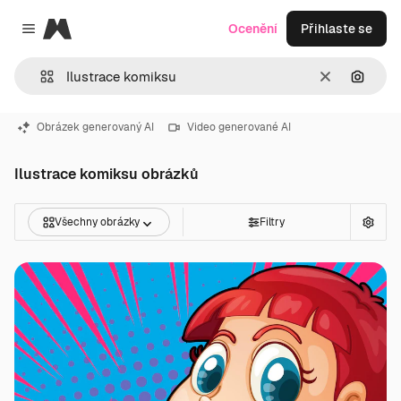
Magnific
Ocenění
Přihlaste se
Close menu
Zrušit
Hledat
Obrázek generovaný AI
Video generované AI
Ilustrace komiksu obrázků
Všechny obrázky
Filtry