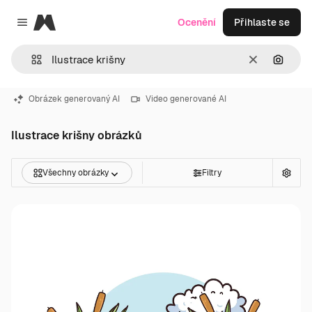
Magnific
Ocenění
Přihlaste se
Close menu
Zrušit
Hledat
Obrázek generovaný AI
Video generované AI
Ilustrace krišny obrázků
Všechny obrázky
Filtry