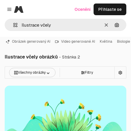
Magnific
Ocenění
Přihlaste se
Close menu
Zrušit
Hledat
Obrázek generovaný AI
Video generované AI
Květina
Biologie
Ilustrace včely obrázků
- Stránka 2
Všechny obrázky
Filtry