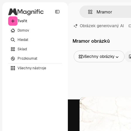
Tvořit
Obrázek generovaný AI
Domov
Hledat
Mramor obrázků
Sklad
Všechny obrázky
Prozkoumat
Všechny obrázky
Všechny nástroje
Vektory
Ilustrace
Fotografie
PSD
Šablony
Makety
Videa
Záběry
Pohybová grafika
Video šablony
Ikony
3D modely
Písma