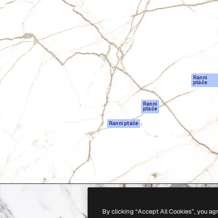
rma pro tvorbu vaší nejlepší
Spaces
Academy
1 milion předplatitelů napříč
AI asistent
Dokumentace
ky, agenturami a studii.
AI generátor
Podpora
obrázků
Podmínky použití
AI generátor videa
Zásady ochrany
AI hlasový
osobních údajů
generátor
Ranní
Originály
ptáče
Stock obsah
Zásady používán
MCP pro
souborů cookie
Ranní
ptáče
Claude/ChatGPT
Centrum důvěry
Agenti
Ranní ptáče
Partneři
API
Firmy
Mobilní aplikace
Všechny nástroje
Magnific
-
2026
Freepik Company S.L.U.
Všechna práva vyhrazena
.
By clicking “Accept All Cookies”, you ag