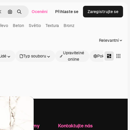
Ocenění
Přihlaste se
Zaregistrujte se
Zrušit
Hledat podle obrázku
Hledat
řevo
Beton
Světlo
Textura
Bronz
Relevantní
Upravitelné
Lidé
Typ souboru
Pokročilé
online
Zdroje firmy
Kontaktujte nás